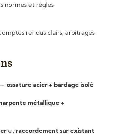
es normes et règles
 comptes rendus clairs, arbitrages
ons
t —
ossature acier + bardage isolé
harpente métallique +
ier
et
raccordement sur existant