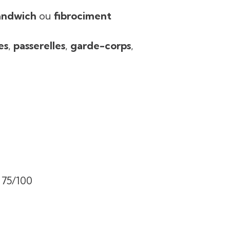
andwich
ou
fibrociment
es
,
passerelles
,
garde-corps
,
 75/100