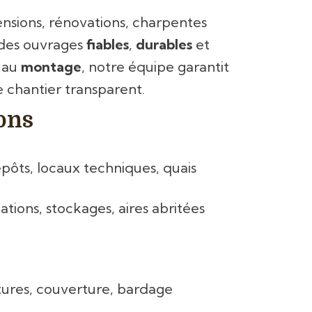
ensions, rénovations, charpentes
e des ouvrages
fiables
,
durables
et
au
montage
, notre équipe garantit
de chantier transparent.
ons
repôts, locaux techniques, quais
ations, stockages, aires abritées
tures, couverture, bardage